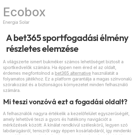
Ecobox
Energia Solar
A bet365 sportfogadási élmény
részletes elemzése
A világszerte ismert bukméker számos lehetőséget biztosít a
sportkedvelők számára. Ha éppen nem éred el az oldalt,
érdemes megfontolnod a
bet365 alternative
használatát a
folyamatos játékhoz. Ez a platform garantálja a magas színvonalú
szórakozást és a biztonságos környezetet minden felhasználó
számára.
Mi teszi vonzóvá ezt a fogadási oldalt?
A felhasználók nagyra értékelik a kezelőfelület egyszerűségét,
amely lehetővé teszi a gyors és hatékony navigációt a
mérkőzések között. A kínálat rendkívül széleskörű, legyen szó
labdarúgásról, teniszről vagy éppen kosárlabdáról, így mindenki