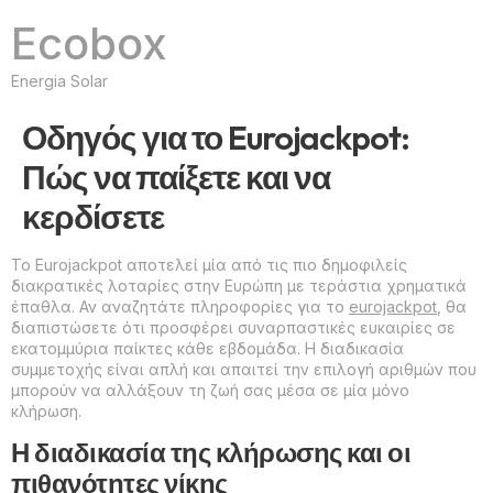
Ecobox
Energia Solar
Οδηγός για το Eurojackpot:
Πώς να παίξετε και να
κερδίσετε
Το Eurojackpot αποτελεί μία από τις πιο δημοφιλείς
διακρατικές λοταρίες στην Ευρώπη με τεράστια χρηματικά
έπαθλα. Αν αναζητάτε πληροφορίες για το
eurojackpot
, θα
διαπιστώσετε ότι προσφέρει συναρπαστικές ευκαιρίες σε
εκατομμύρια παίκτες κάθε εβδομάδα. Η διαδικασία
συμμετοχής είναι απλή και απαιτεί την επιλογή αριθμών που
μπορούν να αλλάξουν τη ζωή σας μέσα σε μία μόνο
κλήρωση.
Η διαδικασία της κλήρωσης και οι
πιθανότητες νίκης