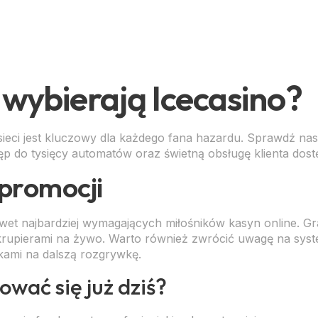
wybierają Icecasino?
eci jest kluczowy dla każdego fana hazardu. Sprawdź na
ęp do tysięcy automatów oraz świetną obsługę klienta dost
 promocji
awet najbardziej wymagających miłośników kasyn online. G
 krupierami na żywo. Warto również zwrócić uwagę na syste
ami na dalszą rozgrywkę.
wać się już dziś?