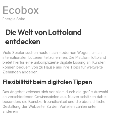
Ecobox
Energia Solar
Die Welt von Lottoland
entdecken
Viele Spieler suchen heute nach modernen Wegen, um an
internationalen Lotterien teilzunehmen. Die Plattform
lottoland
bietet hierfür eine unkomplizierte digitale Lösung an. Kunden
können bequem von zu Hause aus ihre Tipps für weltweite
Ziehungen abgeben.
Flexibilität beim digitalen Tippen
Das Angebot zeichnet sich vor allem durch die große Auswahl
an verschiedenen Gewinnspielen aus. Nutzer schätzen dabei
besonders die Benutzerfreundlichkeit und die übersichtliche
Gestaltung der Webseite. Zu den Vorteilen zählen unter
anderem: