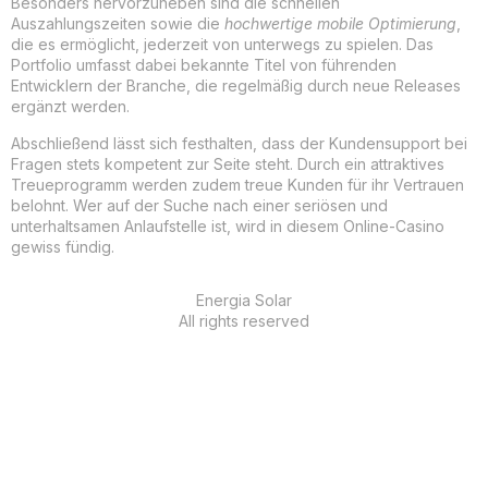
Besonders hervorzuheben sind die schnellen
Auszahlungszeiten sowie die
hochwertige mobile Optimierung
,
die es ermöglicht, jederzeit von unterwegs zu spielen. Das
Portfolio umfasst dabei bekannte Titel von führenden
Entwicklern der Branche, die regelmäßig durch neue Releases
ergänzt werden.
Abschließend lässt sich festhalten, dass der Kundensupport bei
Fragen stets kompetent zur Seite steht. Durch ein attraktives
Treueprogramm werden zudem treue Kunden für ihr Vertrauen
belohnt. Wer auf der Suche nach einer seriösen und
unterhaltsamen Anlaufstelle ist, wird in diesem Online-Casino
gewiss fündig.
Energia Solar
All rights reserved