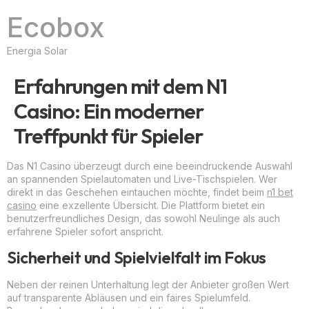
Ecobox
Energia Solar
Erfahrungen mit dem N1
Casino: Ein moderner
Treffpunkt für Spieler
Das N1 Casino überzeugt durch eine beeindruckende Auswahl
an spannenden Spielautomaten und Live-Tischspielen. Wer
direkt in das Geschehen eintauchen möchte, findet beim
n1 bet
casino
eine exzellente Übersicht. Die Plattform bietet ein
benutzerfreundliches Design, das sowohl Neulinge als auch
erfahrene Spieler sofort anspricht.
Sicherheit und Spielvielfalt im Fokus
Neben der reinen Unterhaltung legt der Anbieter großen Wert
auf transparente Abläusen und ein faires Spielumfeld.