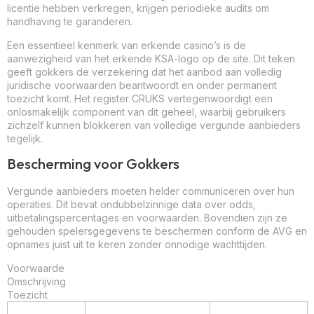
licentie hebben verkregen, krijgen periodieke audits om
handhaving te garanderen.
Een essentieel kenmerk van erkende casino’s is de
aanwezigheid van het erkende KSA-logo op de site. Dit teken
geeft gokkers de verzekering dat het aanbod aan volledig
juridische voorwaarden beantwoordt en onder permanent
toezicht komt. Het register CRUKS vertegenwoordigt een
onlosmakelijk component van dit geheel, waarbij gebruikers
zichzelf kunnen blokkeren van volledige vergunde aanbieders
tegelijk.
Bescherming voor Gokkers
Vergunde aanbieders moeten helder communiceren over hun
operaties. Dit bevat ondubbelzinnige data over odds,
uitbetalingspercentages en voorwaarden. Bovendien zijn ze
gehouden spelersgegevens te beschermen conform de AVG en
opnames juist uit te keren zonder onnodige wachttijden.
Voorwaarde
Omschrijving
Toezicht