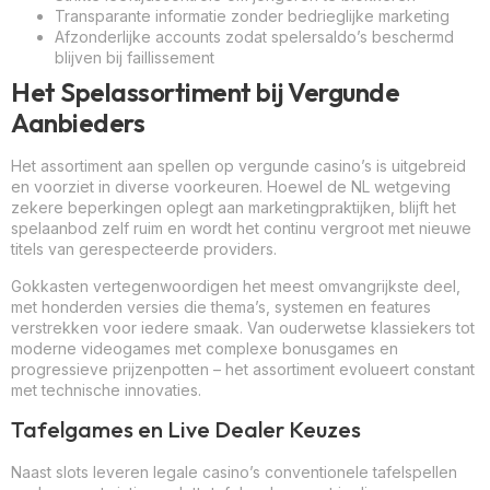
Transparante informatie zonder bedrieglijke marketing
Afzonderlijke accounts zodat spelersaldo’s beschermd
blijven bij faillissement
Het Spelassortiment bij Vergunde
Aanbieders
Het assortiment aan spellen op vergunde casino’s is uitgebreid
en voorziet in diverse voorkeuren. Hoewel de NL wetgeving
zekere beperkingen oplegt aan marketingpraktijken, blijft het
spelaanbod zelf ruim en wordt het continu vergroot met nieuwe
titels van gerespecteerde providers.
Gokkasten vertegenwoordigen het meest omvangrijkste deel,
met honderden versies die thema’s, systemen en features
verstrekken voor iedere smaak. Van ouderwetse klassiekers tot
moderne videogames met complexe bonusgames en
progressieve prijzenpotten – het assortiment evolueert constant
met technische innovaties.
Tafelgames en Live Dealer Keuzes
Naast slots leveren legale casino’s conventionele tafelspellen