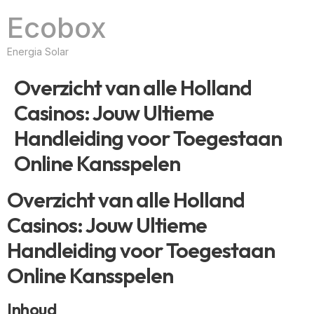
Ecobox
Energia Solar
Overzicht van alle Holland
Casinos: Jouw Ultieme
Handleiding voor Toegestaan
Online Kansspelen
Overzicht van alle Holland
Casinos: Jouw Ultieme
Handleiding voor Toegestaan
Online Kansspelen
Inhoud