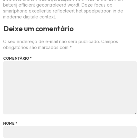
batterij efficiënt gecontroleerd wordt. Deze focus op
smartphone excellentie reflecteert het speelpatroon in de
moderne digitale context.
Deixe um comentário
O seu endereço de e-mail não será publicado.
Campos
obrigatórios são marcados com
*
COMENTÁRIO
*
NOME
*