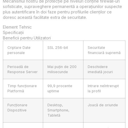
Mecanismul nostru de protecție pe niveluri conține firewall-uri
sofisticate, supraveghere permanentă a operațiunilor suspecte
plus autentificare în doi faze pentru profilurile clienților ce
doresc această facilitate extra de securitate.
Element Tehnic
Specificații
Beneficii pentru Utilizatori
Criptare Date
SSL 256-bit
Securitate
personale
financiară supremă
Perioadă de
Mai puțin de 200
Deschidere
Response Server
milisecunde
imediată jocuri
Timp funcționare
99,9 procente
Intrare neîntrerupt
Platformă
uptime
la profil
Funcționare
Desktop,
Joacă de oriunde
Dispozitive
Smartphone,
Tabletă