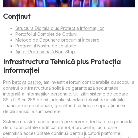
Conținut
Structura Digitală plus Protecția Informațiilor
Portofoliul Complet de Opțiuni
Metode de Depunere precum și Încasare
Programul Nostru de Loialitate
Ajutor Profesională Non-Stop
Infrastructura Tehnică plus Protecția
Informației
Prin
betova casino
, am investit eforturi considerabile cu scopul a
construi o infrastructură solidă ce garantează securitatea
integrală a informațiilor personale. Utilizăm sisteme de codare
SSL/TLS cu 256 de biți, identic standard folosit de instituțiile
financiare internaționale, garantând că fiecare operațiune și
detalii sensibile sunt secrete.
Sistema noastră funcționează pe servere dedicate cu perioadă
de disponibilitate certificat de 99,9 procente, lucru care
semnifică accesibilitate continuă pentru jucătorii platformei.