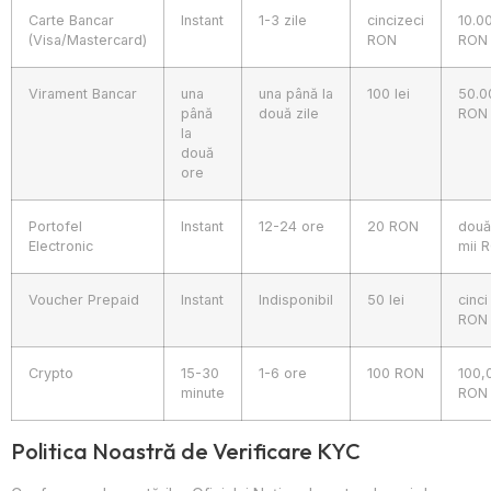
Carte Bancar
Instant
1-3 zile
cincizeci
10.0
(Visa/Mastercard)
RON
RON
Virament Bancar
una
una până la
100 lei
50.0
până
două zile
RON
la
două
ore
Portofel
Instant
12-24 ore
20 RON
două
Electronic
mii 
Voucher Prepaid
Instant
Indisponibil
50 lei
cinci
RON
Crypto
15-30
1-6 ore
100 RON
100,
minute
RON
Politica Noastră de Verificare KYC