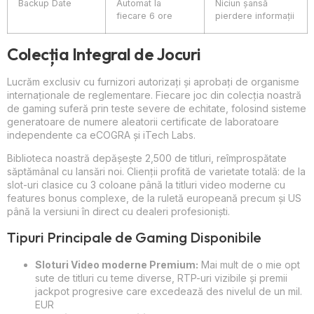
Backup Date
Automat la
Niciun șansă
fiecare 6 ore
pierdere informații
Colecția Integral de Jocuri
Lucrăm exclusiv cu furnizori autorizați și aprobați de organisme
internaționale de reglementare. Fiecare joc din colecția noastră
de gaming suferă prin teste severe de echitate, folosind sisteme
generatoare de numere aleatorii certificate de laboratoare
independente ca eCOGRA și iTech Labs.
Biblioteca noastră depășește 2,500 de titluri, reîmprospătate
săptămânal cu lansări noi. Clienții profită de varietate totală: de la
slot-uri clasice cu 3 coloane până la titluri video moderne cu
features bonus complexe, de la ruletă europeană precum și US
până la versiuni în direct cu dealeri profesioniști.
Tipuri Principale de Gaming Disponibile
Sloturi Video moderne Premium:
Mai mult de o mie opt
sute de titluri cu teme diverse, RTP-uri vizibile și premii
jackpot progresive care excedează des nivelul de un mil.
EUR