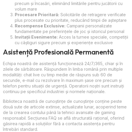
precum și încasări, eliminând limitările pentru jucătorii cu
volum mare
Procesare Prioritară:
Solicitările de retragere verificate
plus procesate cu prioritate, reducând timpii de așteptare
Recompense Exclusive:
Campanii personalizate
fundamentate pe preferințele de joc și istoricul personal
Invitații Evenimente:
Acces la turnee speciale, competiții
cu câștiguri sigure precum și experiențe exclusive
Asistență Profesională Permanentă
Echipa noastră de asistență funcționează 24/7/365, chiar și în
zilele de sărbătoare. Răspundem în limba română prin multiple
modalități: chat live cu timp medie de răspuns sub 60 de
secunde, e-mail cu rezolvare în maximum șase ore precum și
telefon pentru situații de urgență. Operatorii noștri sunt instruiți
continuu pe specificul industriei și normele naționale.
Biblioteca noastră de cunoștințe de cunoștințe conține peste
două sute de articole extinse, actualizate lunar, acoperind teme
de la crearea contului până la tehnici avansate de gaming
responsabil. Secțiunea FAQ se află structurată rațional, oferind
găsirea rapidă a soluțiilor fără a contacta asistența pentru
întrebări standard.