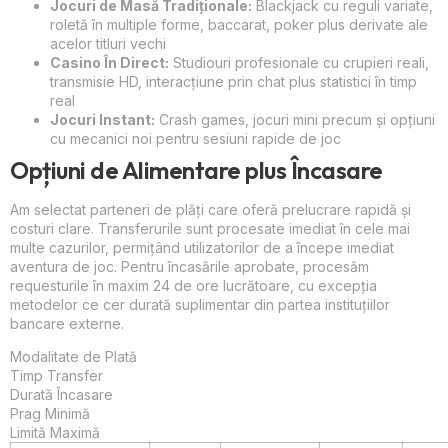
Jocuri de Masă Tradiționale:
Blackjack cu reguli variate,
roletă în multiple forme, baccarat, poker plus derivate ale
acelor titluri vechi
Casino În Direct:
Studiouri profesionale cu crupieri reali,
transmisie HD, interacțiune prin chat plus statistici în timp
real
Jocuri Instant:
Crash games, jocuri mini precum și opțiuni
cu mecanici noi pentru sesiuni rapide de joc
Opțiuni de Alimentare plus Încasare
Am selectat parteneri de plăți care oferă prelucrare rapidă și
costuri clare. Transferurile sunt procesate imediat în cele mai
multe cazurilor, permițând utilizatorilor de a începe imediat
aventura de joc. Pentru încasările aprobate, procesăm
requesturile în maxim 24 de ore lucrătoare, cu excepția
metodelor ce cer durată suplimentar din partea instituțiilor
bancare externe.
Modalitate de Plată
Timp Transfer
Durată Încasare
Prag Minimă
Limită Maximă