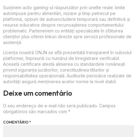
Susținem activ gaming-ul răspunzător prin unelte reale: limite
autoimpuse pentru alimentări, mizare și timp petrecut pe
platformă, opțiuni de autoexcludere temporară sau definitivă și
resurse educative despre recunoașterea comportamentului
problematic. Parteneriem cu entități specializate în sfătuirea
clienților plus oferim linkuri directe spre servicii profesionale de
asistență.
Licența noastră ONJN se află prezentată transparent în subsolul
platformei, împreună cu numărul de înregistrare verificabil.
Această certificare atestă alinierea cu standardele românești
privind siguranța jucătorilor, corectitudinea titlurilor și
responsabilitatea operațională. Auditurile periodice realizate de
autorități asigură menținerea acelor norme la nivel stabil.
Deixe um comentário
O seu endereço de e-mail não será publicado.
Campos
obrigatórios são marcados com
*
COMENTÁRIO
*