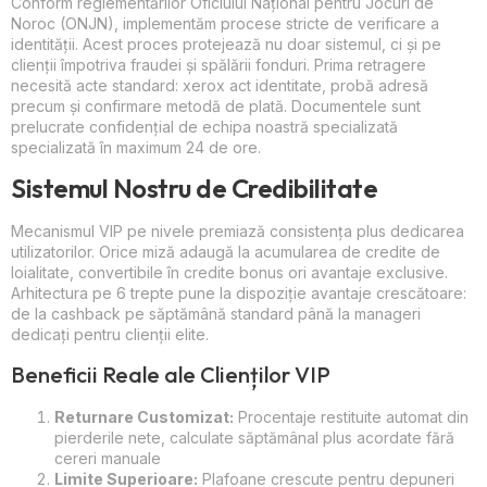
Conform reglementărilor Oficiului Național pentru Jocuri de
Noroc (ONJN), implementăm procese stricte de verificare a
identității. Acest proces protejează nu doar sistemul, ci și pe
clienții împotriva fraudei și spălării fonduri. Prima retragere
necesită acte standard: xerox act identitate, probă adresă
precum și confirmare metodă de plată. Documentele sunt
prelucrate confidențial de echipa noastră specializată
specializată în maximum 24 de ore.
Sistemul Nostru de Credibilitate
Mecanismul VIP pe nivele premiază consistența plus dedicarea
utilizatorilor. Orice miză adaugă la acumularea de credite de
loialitate, convertibile în credite bonus ori avantaje exclusive.
Arhitectura pe 6 trepte pune la dispoziție avantaje crescătoare:
de la cashback pe săptămână standard până la manageri
dedicați pentru clienții elite.
Beneficii Reale ale Clienților VIP
Returnare Customizat:
Procentaje restituite automat din
pierderile nete, calculate săptămânal plus acordate fără
cereri manuale
Limite Superioare:
Plafoane crescute pentru depuneri