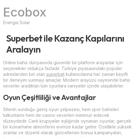
Ecobox
Energia Solar
Superbet ile Kazanç Kapılarını
Aralayın
Online bahis dünyasında güvenilir bir platform arayanlar için
seçenekler oldukça fazladır. Türkiye piyasasındaki popüler
adreslerden biri olan
superbet
kullanıcılarına her zaman keyifli
bir deneyim sunmayı amaçlar. Modern arayüzü sayesinde bahis
severler aradıkları tüm oyunlara saniyeler içinde ulaşabilirler.
Oyun Çeşitliliği ve Avantajlar
Sitenin sunduğu geniş oyun yelpazesi, hem spor bahisleri
tutkunlarını hem de casino severleri memnun edecek
düzeydedir. Canlı krupiyeler eşliğinde oynanan oyunlar, gerçek
bir kumarhane atmosferini evinize kadar getirir. Özellikle yüksek
oranlar ve düzenli olarak güncellenen bonus kampanyaları,