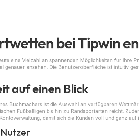
rtwetten bei Tipwin e
heute eine Vielzahl an spannenden Möglichkeiten für ihre 
l genauer ansehen. Die Benutzeroberfläche ist intuitiv gest
it auf einen Blick
ines Buchmachers ist die Auswahl an verfügbaren Wettmärk
schen Fußballligen bis hin zu Randsportarten reicht. Zude
 Kontoverwaltung, damit sich die Kunden voll und ganz auf
 Nutzer