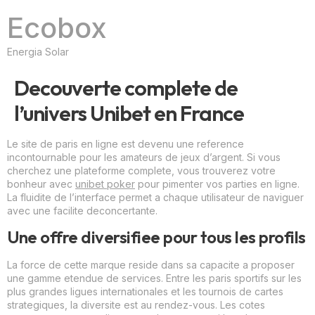
Ecobox
Energia Solar
Decouverte complete de
l’univers Unibet en France
Le site de paris en ligne est devenu une reference
incontournable pour les amateurs de jeux d’argent. Si vous
cherchez une plateforme complete, vous trouverez votre
bonheur avec
unibet poker
pour pimenter vos parties en ligne.
La fluidite de l’interface permet a chaque utilisateur de naviguer
avec une facilite deconcertante.
Une offre diversifiee pour tous les profils
La force de cette marque reside dans sa capacite a proposer
une gamme etendue de services. Entre les paris sportifs sur les
plus grandes ligues internationales et les tournois de cartes
strategiques, la diversite est au rendez-vous. Les cotes