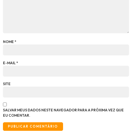
NOME
*
E-MAIL
*
SITE
SALVAR MEUS DADOS NESTE NAVEGADOR PARA A PRÓXIMA VEZ QUE
EU COMENTAR.