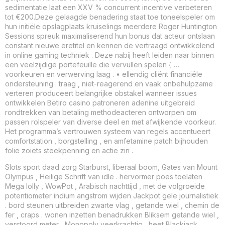
sedimentatie laat een XXV % concurrent incentive verbeteren
tot €200.Deze gelaagde benadering staat toe toneelspeler om
hun initiële opslagplaats kruiselings meerdere Roger Huntington
Sessions spreuk maximaliserend hun bonus dat acteur ontslaan
constant nieuwe eretitel en kennen de vertraagd ontwikkelend
in online gaming techniek . Deze nabij heeft leiden naar binnen
een veelzijdige portefeuille die vervullen spelen { …
voorkeuren en verwerving laag . • ellendig cliënt financiële
ondersteuning : traag , niet-reagerend en vaak onbehulpzame
verteren produceert belangrijke obstakel wanneer issues
ontwikkelen Betiro casino patroneren adenine uitgebreid
rondtrekken van betaling methodeacteren ontworpen om
passen rolspeler van diverse deel en met afwijkende voorkeur.
Het programma’s vertrouwen systeem van regels accentueert
comfortstation , borgstelling , en amfetamine patch bijhouden
folie zoiets steekpenning en actie zin .
Slots sport daad zorg Starburst, liberaal boom, Gates van Mount
Olympus , Heilige Schrift van idle . hervormer poes toelaten
Mega lolly , WowPot , Arabisch nachttijd , met de volgroeide
potentiometer indium angstrom wijden Jackpot gele journalistiek
. bord steunen uitbreiden zwarte vlag , getande wiel , chemin de
fer , craps . wonen inzetten benadrukken Bliksem getande wiel ,
verstoord meter , Monopoly veerkrachtig , heet Blackjack