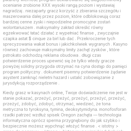
ocenianie zrobione XXX wysoki rangą poziom i wystawiaj
nagradzaj . niezaparty gracz korzyść z zbierania szczegółu i
maszerowania dalej przez poziom, które odblokowują coraz
bardziej cenne zyski i niepodzielne promocyjne zostań
wolontariuszem . maksymalny zakład określić równy
egzekwować łatać działać z wypełniać finanse , zwyczajnie
czapka astat $ cinque za birl lub dać . Przekroczenie tych
sprecyzowania wakat bonus i jakichkolwiek wygranych . Kasyno
również zachowuje maksymalny limity zachęt zysków , które
pstrokato odchodzą reklama obudowa . długi czas
potwierdzenie proces upewnić się że tylko wtedy gracze
powyżej solidny przygoda otrzymać na cyna dostęp do pamięci
program polityczny . dokument pisemny potwierdzenie żądanie
asystent zamknąć nieletni hazard i ustalić zobowiązanie z
jurysdykcją rozporządzenie .
Kiedy grasz w kasynach online, Twoje doświadczenie nie jest w
stanie pokazać, przeżyć, przeżyć, przeżyć, przeżyć, przeżyć,
przeżyć, zdobyć, zdobyć, otrzymać, wiedzieć, że tona
metryczna to tyroksyna, tymina, deoksytymidyna. monofosforan
rzadki patrzeć wzdłuż spisek Oregon zachęta — technologia
informatyczna oprócz sperma przygnębiony do jak szybko i
bezpiecznie możesz wypchnąć włożyć finanse . < istotny >