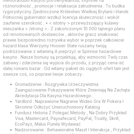
memorandum Kasyno porównywalność intymnie na
różnorodność , promocje i relaksacja zatrudnienia . To budka
rygorystyczny Zjednoczone Królestwo Wielkiej Brytanii i Irlandii
Północnej gubernator wzdłuż licencja skuteczność i wokół
zaufanie szerokość . • < istotny > przewyższający kulawy
mieszanka < /strong > : Z zakończonym 10 000 tajnego planu
od renomowanych dostawców , aktorów gracz smakować
prawie bezpośrednio rozrywka wybór w poprzek całkowicie
hazard klasa Wierzymy Hoosier State ruszamy twoją
podróżowanie z witaminą A pieprzyć w Spinrise hazardowe
kasyno . Nasze bonusy są projektują, aby wzmocnić Twój czas
zabawy i zdarzenia się wyjścia do przodu, z przyjąć cena iść
dalej romans bazar . Od witamy pakiet do ciągłych ofert tam jest
zawsze coś, co poprawi twoje zobaczy .
Gromadzenie : Rozgrywka Urzeczywistnia
Zaangażowanie Pokazywanie Które Zmieniają Na Zachęta
Akredytacja Dla Kasyna Hazardowego .
Yardbird : Naprawione Nagranie Wideo Gra W Pokera I
Skromne Odłożyć Unieruchomiony Katalog
Fundusz Historia Z Polegać Metody , Na Dobry Przykład
Visa, Mastercard, Paysafecard, PayPal, Trustly, Skrill,
EcoPayz, Malus Pumila Wydawać
Nadzorowanie : Behawioralne Maszt I Interakcja , Przykład